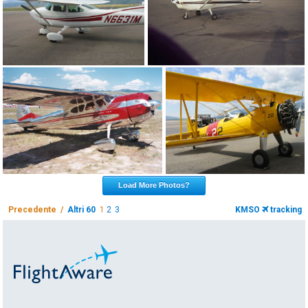
Load More Photos?
Precedente /
Altri 60
1
2
3
KMSO
tracking