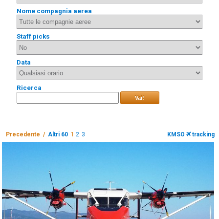
Nome compagnia aerea
Staff picks
Data
Ricerca
Vai!
Precedente /
Altri 60
1
2
3
KMSO
tracking