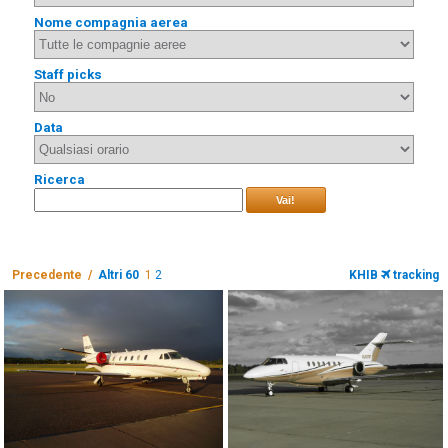
Nome compagnia aerea
Staff picks
Data
Ricerca
Vai!
Precedente /
Altri 60
1
2
KHIB
tracking