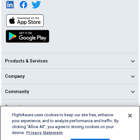
Products & Services
Company
Community
Support
FlightAware uses cookies to keep our site free, enhance
your experience, and to analyze performance and traffic. By
English (USA)
clicking “Allow All”, you agree to storing cookies on your
2026 FlightAware
device.
Privacy Statement
Terms of Use
Privacy
Cookie Settings