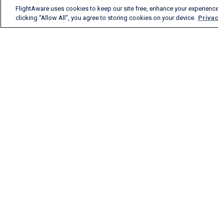
FlightAware uses cookies to keep our site free, enhance your experience
clicking “Allow All”, you agree to storing cookies on your device.
Privac
FlightAware fornisce dettagli
accurati, in tempo reale,
storici e predittivi dei voli per
tutti i segmenti del
settore aereo.