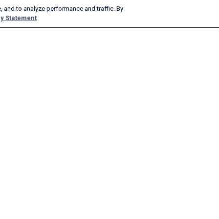
, and to analyze performance and traffic. By
y Statement
Prodotti e servizi
Società
AeroAPI
Info
Firehose FlightAware
Opportunità di lavoro
FlightAware Foresight
Storico
Rapporti rapidi
Pubblicizza con noi
Rapporti personalizzati
Rassegna stampa
FlightAware Aviator
Blog
Abbonamenti Premium
Webinar
FlightAware Global
FlightAware FBO Toolbox
FlightAware TV
GlobalBeacon