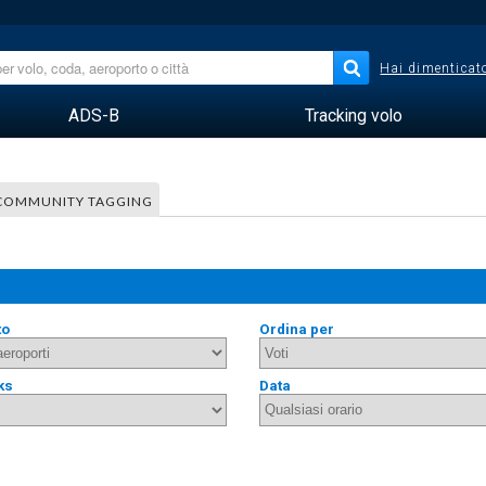
Hai dimenticato
ADS-B
Tracking volo
COMMUNITY TAGGING
to
Ordina per
ks
Data