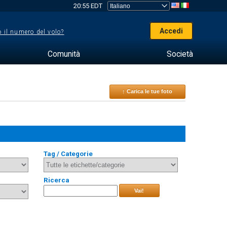
20:55 EDT
Accedi
 il numero del volo?
Comunità
Società
↑ Carica le tue foto
Tag / Categorie
Ricerca
Vai!