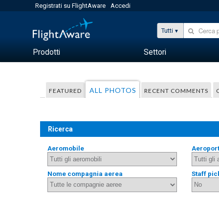
Registrati su FlightAware
Accedi
Tutti
Prodotti
Settori
ALL PHOTOS
FEATURED
RECENT COMMENTS
Ricerca
Aeromobile
Aeropor
Nome compagnia aerea
Staff pic