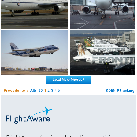
Load More Photos?
Precedente /
Altri 60
1
2
3
4
5
KDEN
tracking