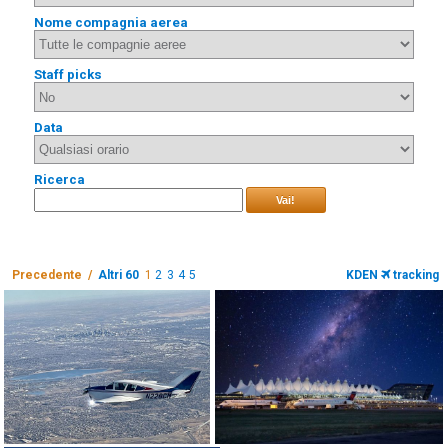
Nome compagnia aerea
Staff picks
Data
Ricerca
Vai!
Precedente /
Altri 60
1
2
3
4
5
KDEN
tracking