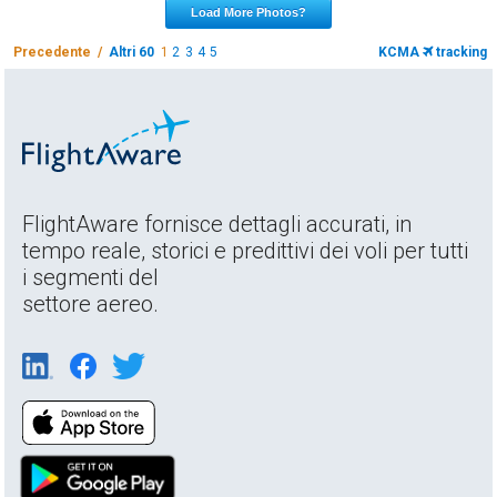
Load More Photos?
Precedente /
Altri 60
1
2
3
4
5
KCMA
tracking
FlightAware fornisce dettagli accurati, in
tempo reale, storici e predittivi dei voli per tutti
i segmenti del
settore aereo.