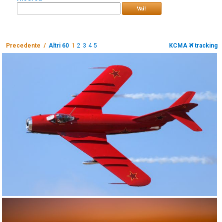
Vai!
Precedente /
Altri 60
1
2
3
4
5
KCMA
tracking