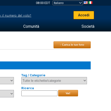
08:00 EDT
Accedi
 il numero del volo?
Comunità
Società
↑ Carica le tue foto
Tag / Categorie
Ricerca
Vai!