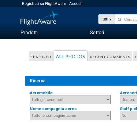
Registrati su FlightAware
Accedi
Tutti
Prodotti
Settori
ALL PHOTOS
FEATURED
RECENT COMMENTS
Ricerca
Aeromobile
Aeropor
Nome compagnia aerea
Staff pic