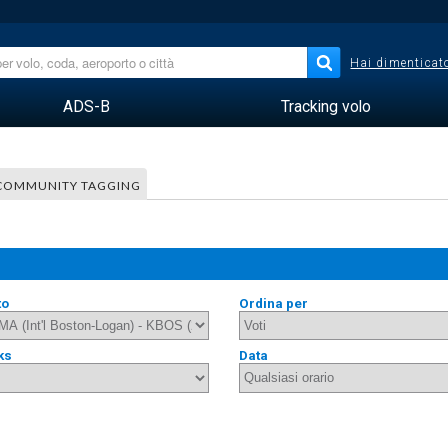
Hai dimenticato
ADS-B
Tracking volo
COMMUNITY TAGGING
to
Ordina per
ks
Data