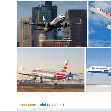
Precedente /
Altri 60
1
2
3
4
5