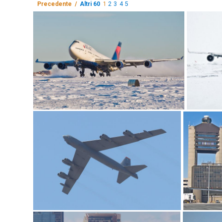
Precedente /
Altri 60
1
2
3
4
5