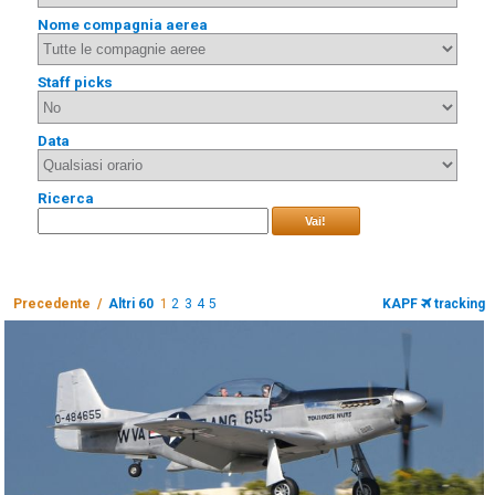
Nome compagnia aerea
Staff picks
Data
Ricerca
Vai!
Precedente /
Altri 60
1
2
3
4
5
KAPF
tracking