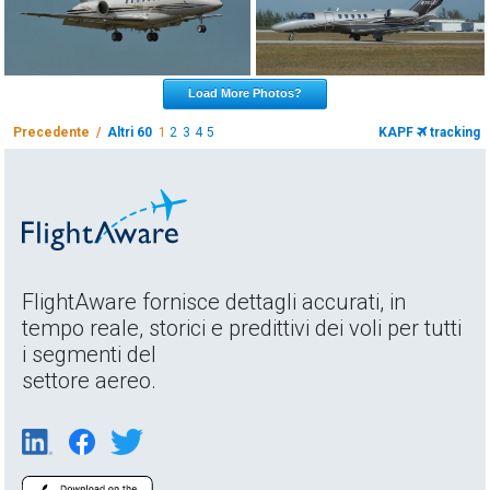
Load More Photos?
Precedente /
Altri 60
1
2
3
4
5
KAPF
tracking
FlightAware fornisce dettagli accurati, in
tempo reale, storici e predittivi dei voli per tutti
i segmenti del
settore aereo.