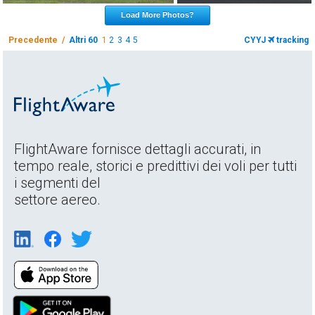
Load More Photos?
Precedente /
Altri 60
1
2
3
4
5
CYYJ
tracking
FlightAware fornisce dettagli accurati, in
tempo reale, storici e predittivi dei voli per tutti
i segmenti del
settore aereo.