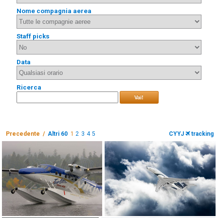
Nome compagnia aerea
Staff picks
Data
Ricerca
Vai!
Precedente /
Altri 60
1
2
3
4
5
CYYJ
tracking