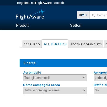
Registrati su FlightAware
Accedi
Tutti
Prodotti
Settori
ALL PHOTOS
FEATURED
RECENT COMMENTS
Ricerca
Aeromobile
Aeropor
Nome compagnia aerea
Staff pic