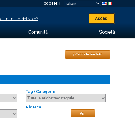
03:04 EDT
Accedi
 il numero del volo?
Comunità
Società
↑ Carica le tue foto
Tag / Categorie
Ricerca
Vai!