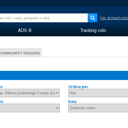
Hai dimenticato
ADS-B
Tracking volo
COMMUNITY TAGGING
to
Ordina per
ks
Data