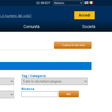
22:58 EDT
Accedi
 il numero del volo?
Comunità
Società
↑ Carica le tue foto
Tag / Categorie
Ricerca
Vai!