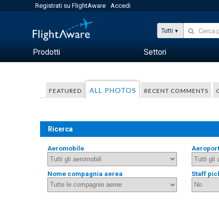
Registrati su FlightAware
Accedi
Tutti
Prodotti
Settori
ALL PHOTOS
FEATURED
RECENT COMMENTS
Ricerca
Aeromobile
Aeropor
Nome compagnia aerea
Staff pic