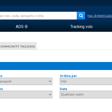
Hai dimenticato
ADS-B
Tracking volo
COMMUNITY TAGGING
to
Ordina per
ks
Data