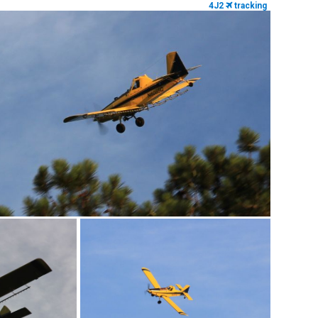
4J2
tracking