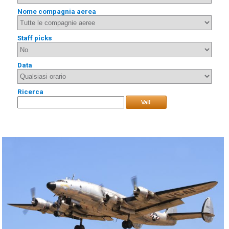
Nome compagnia aerea
Staff picks
Data
Ricerca
Vai!