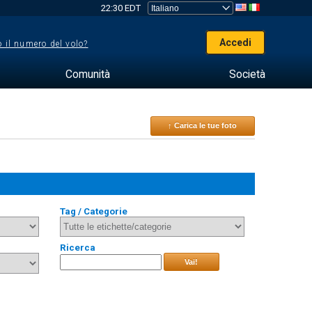
22:30 EDT
Accedi
 il numero del volo?
Comunità
Società
↑ Carica le tue foto
Tag / Categorie
Ricerca
Vai!