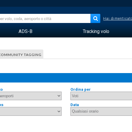
Hai dimenticato
ADS-B
Tracking volo
COMMUNITY TAGGING
to
Ordina per
ks
Data