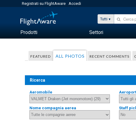
Registrati su FlightAware
Accedi
Tutti
Prodotti
Settori
ALL PHOTOS
FEATURED
RECENT COMMENTS
Ricerca
Aeromobile
Aeropor
Nome compagnia aerea
Staff pic