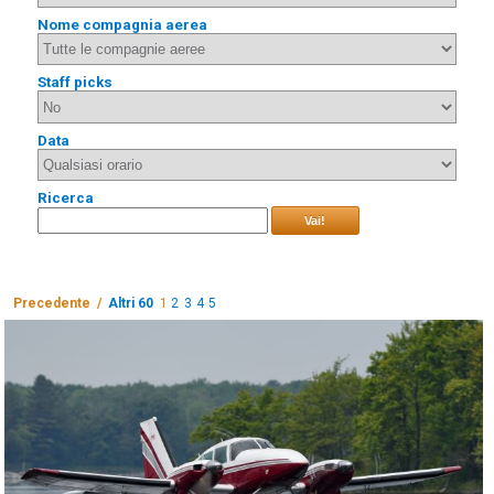
Nome compagnia aerea
Staff picks
Data
Ricerca
Vai!
Precedente /
Altri 60
1
2
3
4
5