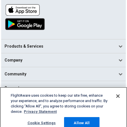
Products & Services
Company
Community
Support
FlightAware uses cookies to keep our site free, enhance
your experience, and to analyze performance and traffic. By
English (USA)
clicking “Allow All”, you agree to storing cookies on your
2026 FlightAware
device.
Privacy Statement
Terms of Use
Privacy
Cookie Settings
Cookie Settings
Allow All