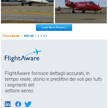
Load More Photos?
Precedente /
Altri 60
1
2
3
4
5
FlightAware fornisce dettagli accurati, in
tempo reale, storici e predittivi dei voli per tutti
i segmenti del
settore aereo.