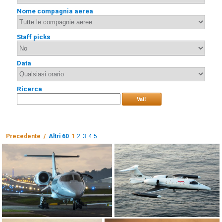
Nome compagnia aerea
Staff picks
Data
Ricerca
Vai!
Precedente /
Altri 60
1
2
3
4
5