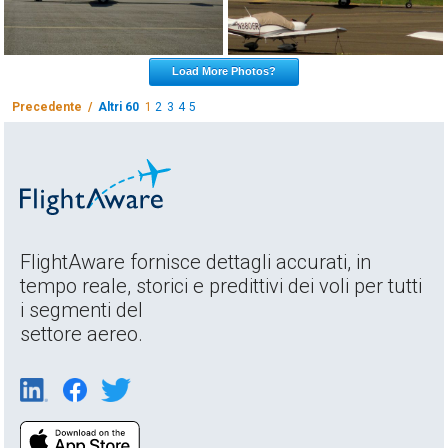
Load More Photos?
Precedente /
Altri 60
1
2
3
4
5
FlightAware fornisce dettagli accurati, in
tempo reale, storici e predittivi dei voli per tutti
i segmenti del
settore aereo.