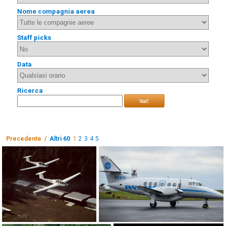
Nome compagnia aerea
Staff picks
Data
Ricerca
Vai!
Precedente /
Altri 60
1
2
3
4
5