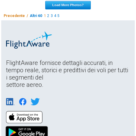
Load More Photos?
Precedente /
Altri 60
1
2
3
4
5
FlightAware fornisce dettagli accurati, in
tempo reale, storici e predittivi dei voli per tutti
i segmenti del
settore aereo.