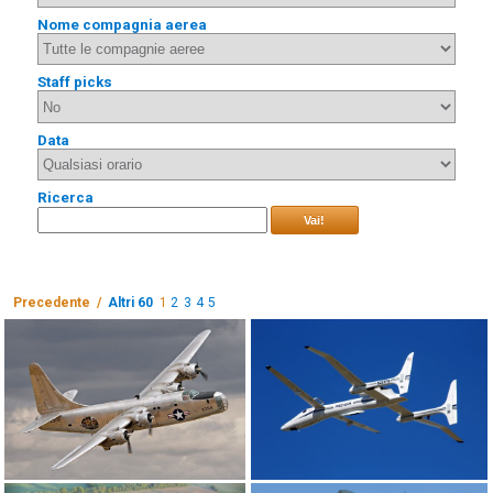
Nome compagnia aerea
Staff picks
Data
Ricerca
Vai!
Precedente /
Altri 60
1
2
3
4
5