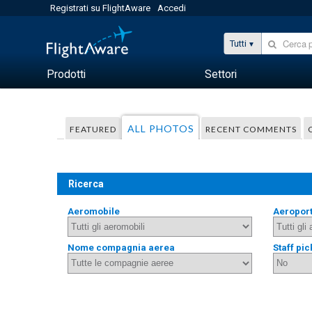
Registrati su FlightAware
Accedi
Tutti
Prodotti
Settori
ALL PHOTOS
FEATURED
RECENT COMMENTS
Ricerca
Aeromobile
Aeropor
Nome compagnia aerea
Staff pic