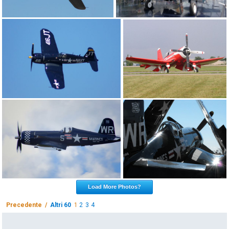
Load More Photos?
Precedente /
Altri 60
1
2
3
4