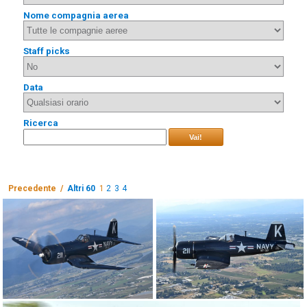
Nome compagnia aerea
Staff picks
Data
Ricerca
Vai!
Precedente /
Altri 60
1
2
3
4