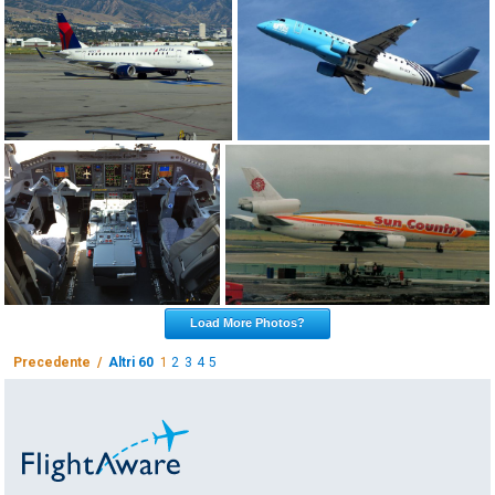
Load More Photos?
Precedente /
Altri 60
1
2
3
4
5