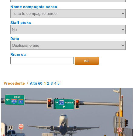
Nome compagnia aerea
Staff picks
Data
Ricerca
Vai!
Precedente /
Altri 60
1
2
3
4
5