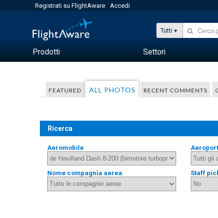
Registrati su FlightAware
Accedi
Tutti
Prodotti
Settori
ALL PHOTOS
FEATURED
RECENT COMMENTS
Ricerca
Aeromobile
Aeropor
Nome compagnia aerea
Staff pic