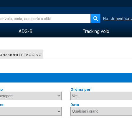
Hai dimenticato
ADS-B
Tracking volo
COMMUNITY TAGGING
to
Ordina per
ks
Data