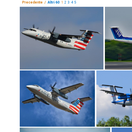
Precedente /
Altri 60
1
2
3
4
5