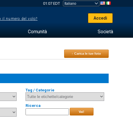
01:07 EDT
Accedi
 il numero del volo?
Comunità
Società
↑ Carica le tue foto
Tag / Categorie
Ricerca
Vai!