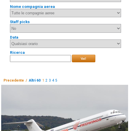
Nome compagnia aerea
Staff picks
Data
Ricerca
Vai!
Precedente /
Altri 60
1
2
3
4
5