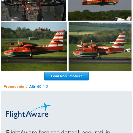
Load More Photos?
Precedente /
Altri 60
1
2
FlightAware fornisce dettagli accurati, in