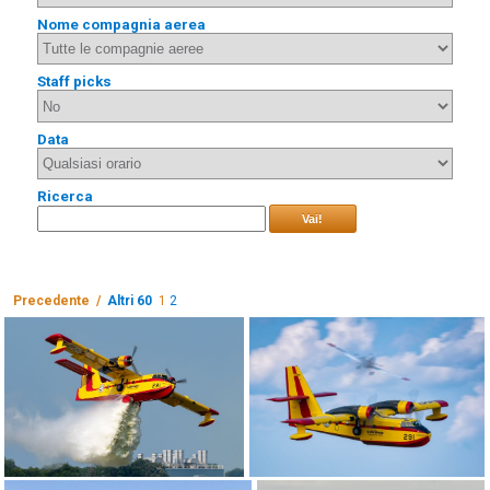
Nome compagnia aerea
Staff picks
Data
Ricerca
Vai!
Precedente /
Altri 60
1
2