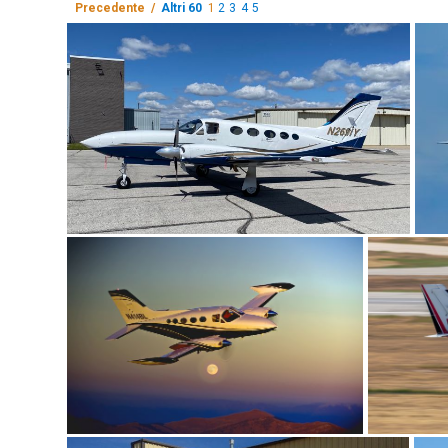
Precedente /
Altri 60
1
2
3
4
5