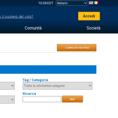
10:28 EDT
Accedi
 il numero del volo?
Comunità
Società
↑ Carica le tue foto
Tag / Categorie
Ricerca
Vai!