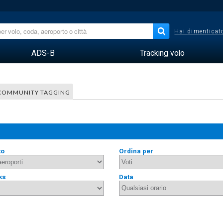
Hai dimenticato
ADS-B
Tracking volo
COMMUNITY TAGGING
to
Ordina per
ks
Data