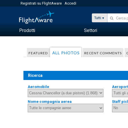
Registrati su FlightAware
Accedi
Tutti
Prodotti
Settori
ALL PHOTOS
FEATURED
RECENT COMMENTS
Ricerca
Aeromobile
Aeropor
Nome compagnia aerea
Staff pic