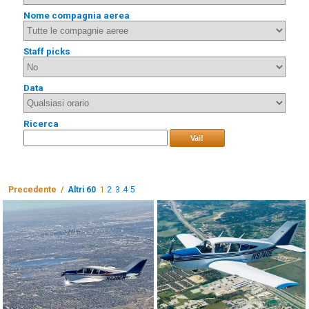
Nome compagnia aerea
Staff picks
Data
Ricerca
Vai!
Precedente /
Altri 60
1
2
3
4
5