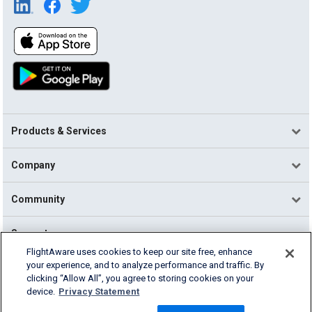
Products & Services
Company
Community
Support
FlightAware uses cookies to keep our site free, enhance
your experience, and to analyze performance and traffic. By
English (USA)
clicking “Allow All”, you agree to storing cookies on your
2026 FlightAware
device.
Privacy Statement
Terms of Use
Privacy
Cookie Settings