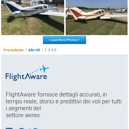
Load More Photos?
Precedente /
Altri 60
1
2
3
4
5
FlightAware fornisce dettagli accurati, in
tempo reale, storici e predittivi dei voli per tutti
i segmenti del
settore aereo.