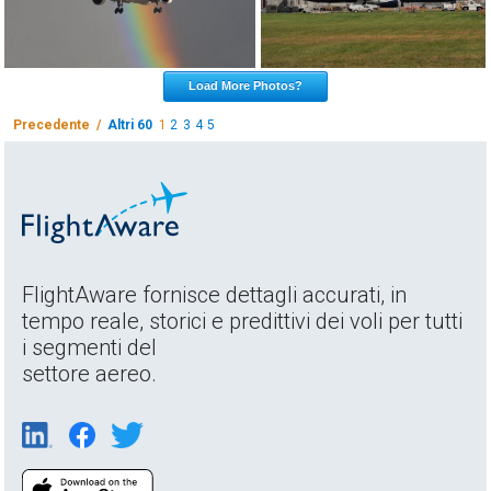
Load More Photos?
Precedente /
Altri 60
1
2
3
4
5
FlightAware fornisce dettagli accurati, in
tempo reale, storici e predittivi dei voli per tutti
i segmenti del
settore aereo.