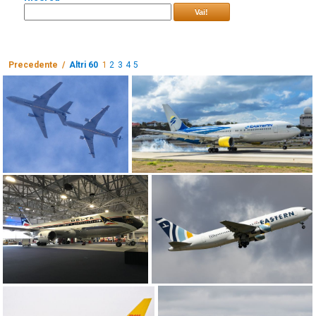
Vai!
Precedente /
Altri 60
1
2
3
4
5