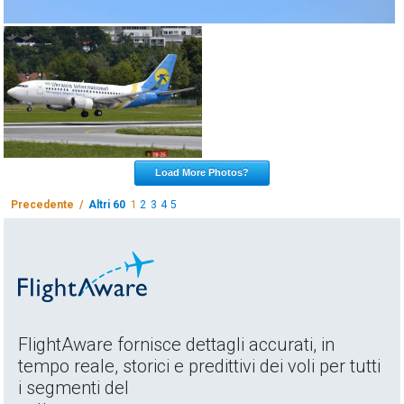
Load More Photos?
Precedente /
Altri 60
1
2
3
4
5
FlightAware fornisce dettagli accurati, in
tempo reale, storici e predittivi dei voli per tutti
i segmenti del