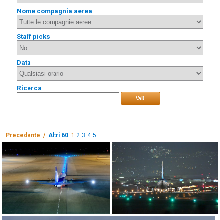
Nome compagnia aerea
Staff picks
Data
Ricerca
Vai!
Precedente /
Altri 60
1
2
3
4
5