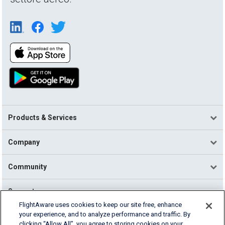
Products & Services
Company
Community
Support
FlightAware uses cookies to keep our site free, enhance
your experience, and to analyze performance and traffic. By
English (USA)
clicking “Allow All”, you agree to storing cookies on your