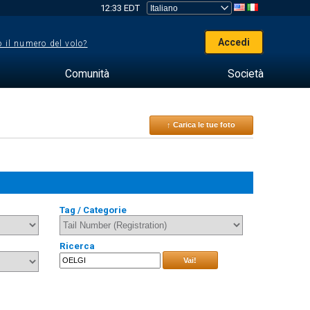
12:33 EDT
Accedi
 il numero del volo?
Comunità
Società
↑ Carica le tue foto
Tag / Categorie
Ricerca
Vai!