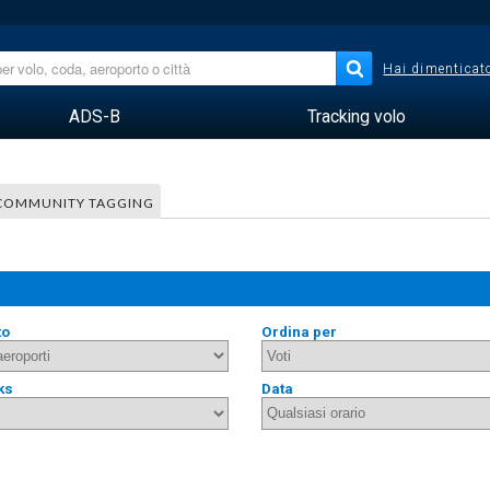
Hai dimenticato
ADS-B
Tracking volo
COMMUNITY TAGGING
to
Ordina per
ks
Data