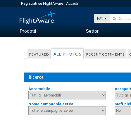
Registrati su FlightAware
Accedi
Tutti
Prodotti
Settori
ALL PHOTOS
FEATURED
RECENT COMMENTS
Ricerca
Aeromobile
Aeropor
Nome compagnia aerea
Staff pic