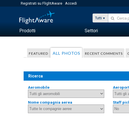
Registrati su FlightAware
Accedi
Tutti
Prodotti
Settori
ALL PHOTOS
FEATURED
RECENT COMMENTS
Ricerca
Aeromobile
Aeropor
Nome compagnia aerea
Staff pic