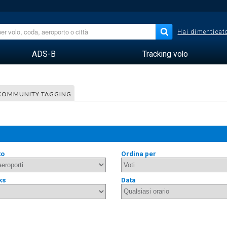
Hai dimenticato
ADS-B
Tracking volo
COMMUNITY TAGGING
to
Ordina per
ks
Data