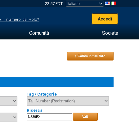
22:57 EDT
Accedi
 il numero del volo?
Comunità
Società
↑ Carica le tue foto
Tag / Categorie
Ricerca
Vai!