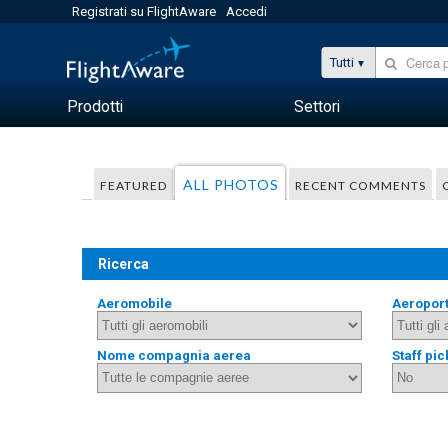
Registrati su FlightAware
Accedi
Tutti
Prodotti
Settori
ALL PHOTOS
FEATURED
RECENT COMMENTS
Ricerca
Aeromobile
Aeropor
Nome compagnia aerea
Staff pic