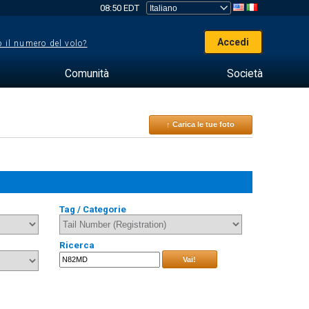
08:50 EDT
Accedi
 il numero del volo?
Comunità
Società
↑ Carica le tue foto
Tag / Categorie
Ricerca
Vai!