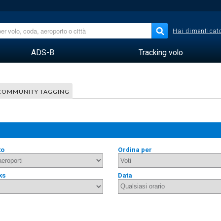
Hai dimenticato
ADS-B
Tracking volo
COMMUNITY TAGGING
to
Ordina per
ks
Data