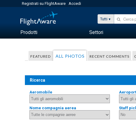
Registrati su FlightAware
Accedi
Tutti
Prodotti
Settori
ALL PHOTOS
FEATURED
RECENT COMMENTS
Ricerca
Aeromobile
Aeropor
Nome compagnia aerea
Staff pic