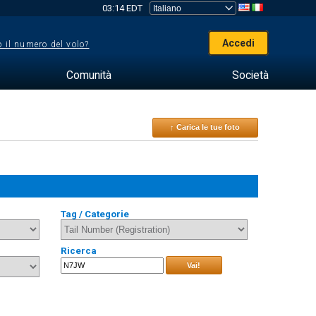
03:14 EDT
Accedi
 il numero del volo?
Comunità
Società
↑ Carica le tue foto
Tag / Categorie
Ricerca
Vai!