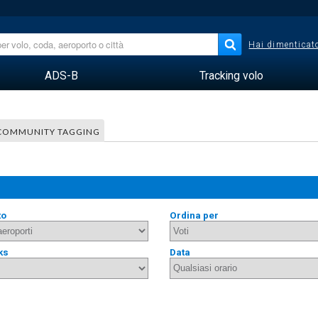
Hai dimenticato
ADS-B
Tracking volo
COMMUNITY TAGGING
to
Ordina per
ks
Data