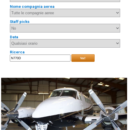
Nome compagnia aerea
Staff picks
Data
Ricerca
Vai!