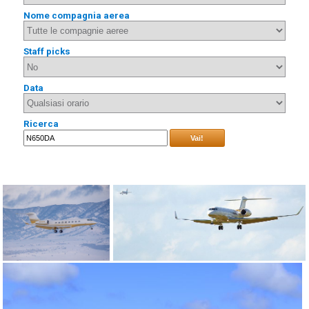
Nome compagnia aerea
Staff picks
Data
Ricerca
Vai!