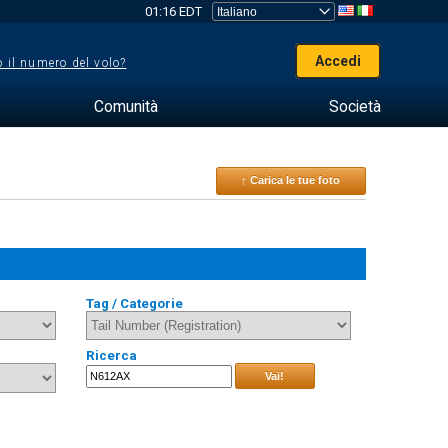
01:16 EDT
Accedi
 il numero del volo?
Comunità
Società
↑ Carica le tue foto
Tag / Categorie
Ricerca
Vai!