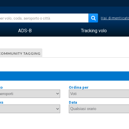
Hai dimenticato
ADS-B
Tracking volo
COMMUNITY TAGGING
to
Ordina per
ks
Data