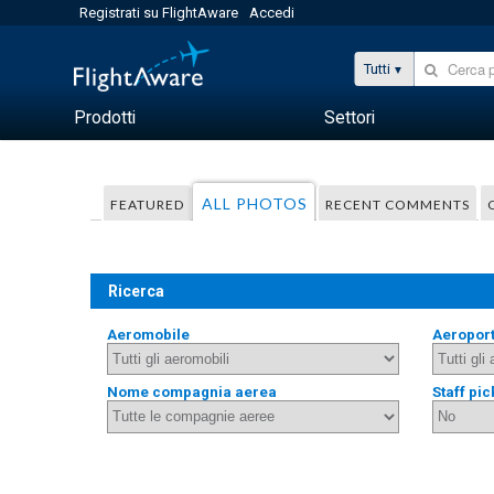
Registrati su FlightAware
Accedi
Tutti
Prodotti
Settori
ALL PHOTOS
FEATURED
RECENT COMMENTS
Ricerca
Aeromobile
Aeropor
Nome compagnia aerea
Staff pic