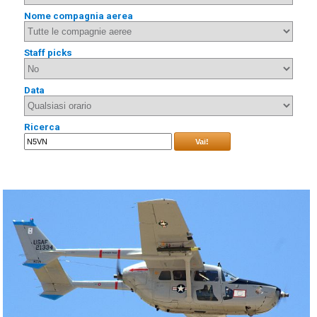
Nome compagnia aerea
Staff picks
Data
Ricerca
Vai!