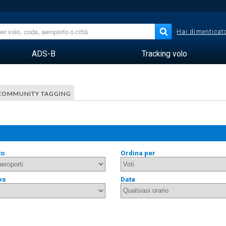
Hai dimenticato
ADS-B
Tracking volo
COMMUNITY TAGGING
to
Ordina per
ks
Data