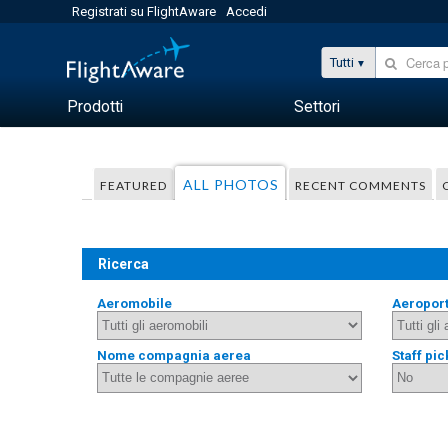
Registrati su FlightAware
Accedi
Tutti
Prodotti
Settori
ALL PHOTOS
FEATURED
RECENT COMMENTS
Ricerca
Aeromobile
Aeropor
Nome compagnia aerea
Staff pic