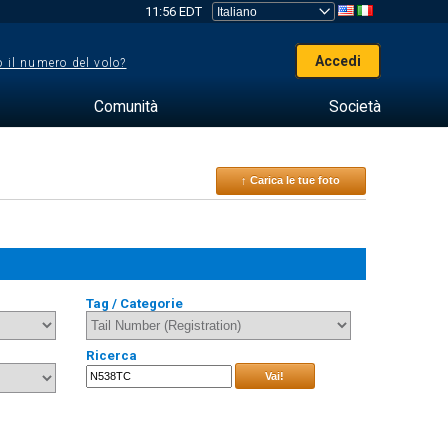
11:56 EDT
Accedi
 il numero del volo?
Comunità
Società
↑ Carica le tue foto
Tag / Categorie
Ricerca
Vai!