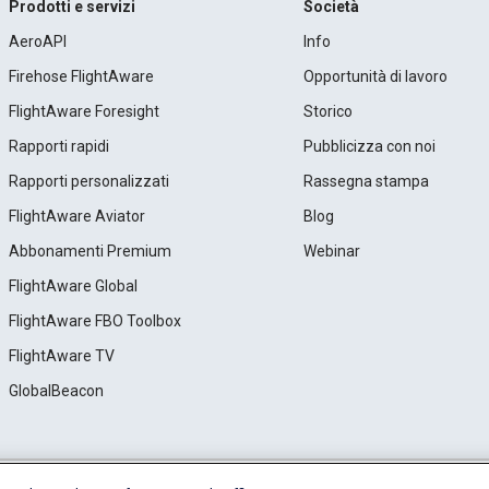
Prodotti e servizi
Società
AeroAPI
Info
Firehose FlightAware
Opportunità di lavoro
FlightAware Foresight
Storico
Rapporti rapidi
Pubblicizza con noi
Rapporti personalizzati
Rassegna stampa
FlightAware Aviator
Blog
Abbonamenti Premium
Webinar
FlightAware Global
FlightAware FBO Toolbox
FlightAware TV
GlobalBeacon