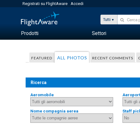
Registrati su FlightAware
Accedi
Tutti
Prodotti
Settori
ALL PHOTOS
FEATURED
RECENT COMMENTS
Ricerca
Aeromobile
Aeropor
Nome compagnia aerea
Staff pic