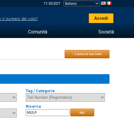
11:55 EDT
Accedi
 il numero del volo?
Comunità
Società
↑ Carica le tue foto
Tag / Categorie
Ricerca
Vai!