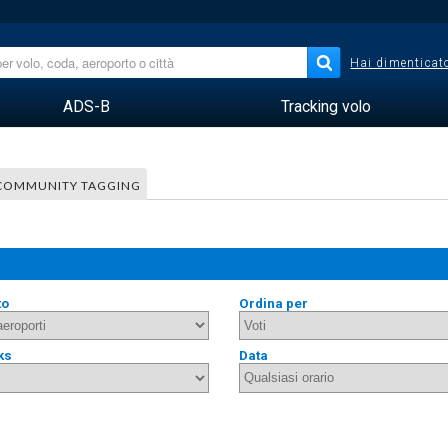
Hai dimenticato
ADS-B
Tracking volo
COMMUNITY TAGGING
to
Ordina per
ks
Data