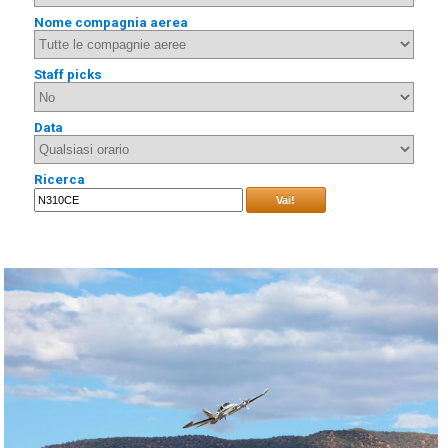
Nome compagnia aerea
Staff picks
Data
Ricerca
Vai!