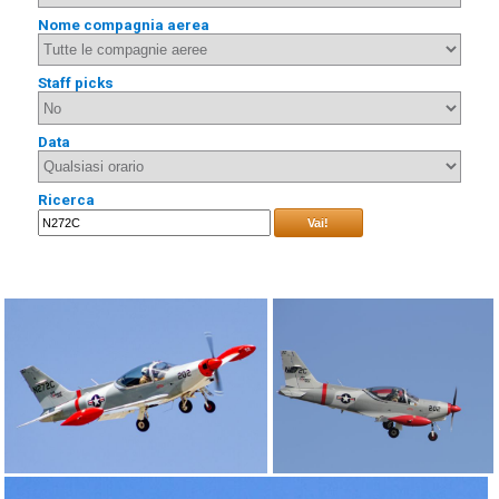
Nome compagnia aerea
Staff picks
Data
Ricerca
Vai!