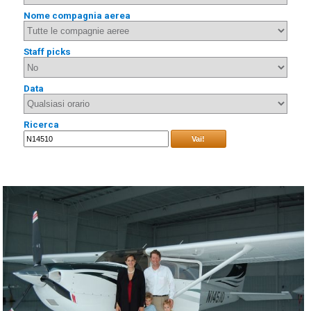
Nome compagnia aerea
Staff picks
Data
Ricerca
Vai!