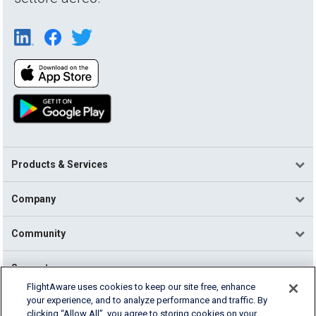
Products & Services
Company
Community
Support
FlightAware uses cookies to keep our site free, enhance
your experience, and to analyze performance and traffic. By
English (USA)
clicking “Allow All”, you agree to storing cookies on your