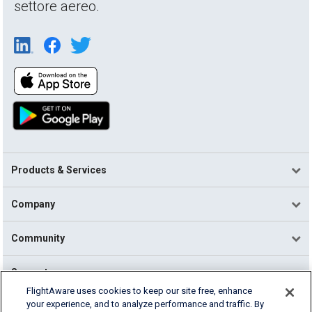
settore aereo.
Products & Services
Company
Community
Support
FlightAware uses cookies to keep our site free, enhance
your experience, and to analyze performance and traffic. By
English (USA)