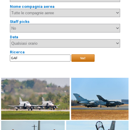
Nome compagnia aerea
Staff picks
Data
Ricerca
Vai!