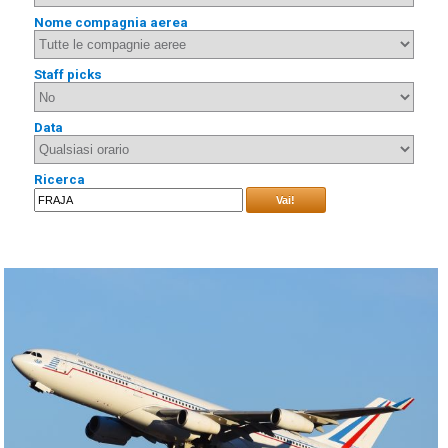
Nome compagnia aerea
Staff picks
Data
Ricerca
Vai!