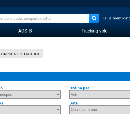
Hai dimenticato
ADS-B
Tracking volo
COMMUNITY TAGGING
to
Ordina per
ks
Data