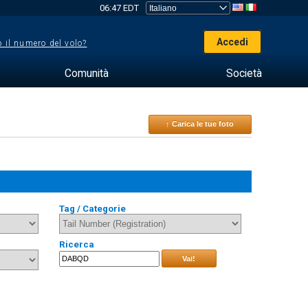
06:47 EDT
Accedi
 il numero del volo?
Comunità
Società
↑ Carica le tue foto
Tag / Categorie
Ricerca
Vai!