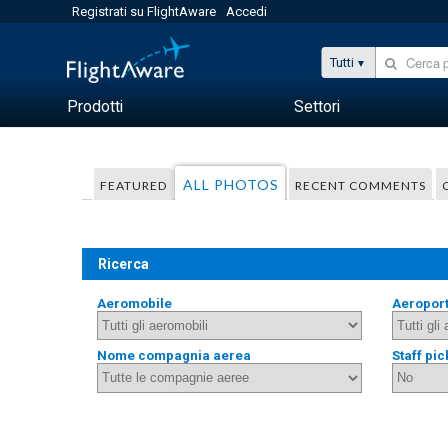
Registrati su FlightAware
Accedi
Tutti
Prodotti
Settori
ALL PHOTOS
FEATURED
RECENT COMMENTS
Ricerca
Aeromobile
Aeropor
Nome compagnia aerea
Staff pic