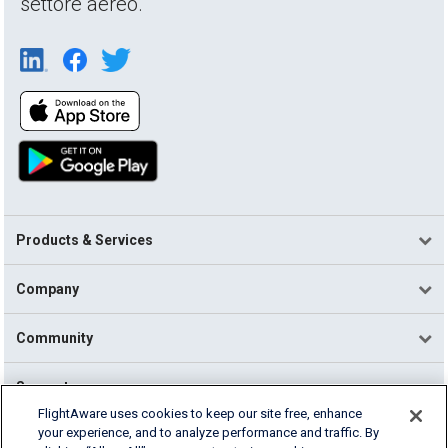
settore aereo.
Products & Services
Company
Community
Support
FlightAware uses cookies to keep our site free, enhance
your experience, and to analyze performance and traffic. By
English (USA)