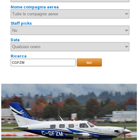
Nome compagnia aerea
Staff picks
Data
Ricerca
Vai!