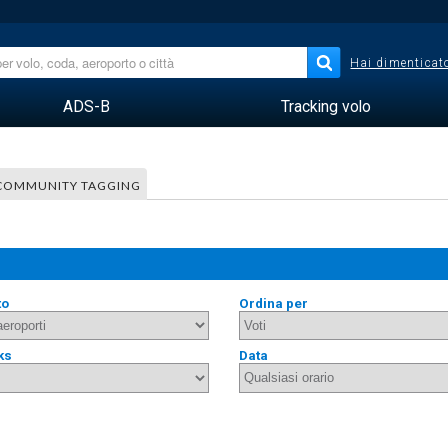
Hai dimenticato
ADS-B
Tracking volo
COMMUNITY TAGGING
to
Ordina per
ks
Data