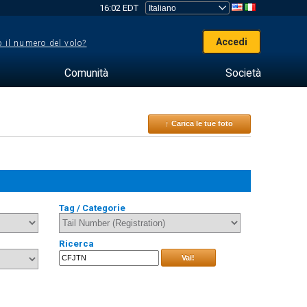
16:02 EDT
Accedi
 il numero del volo?
Comunità
Società
↑ Carica le tue foto
Tag / Categorie
Ricerca
Vai!