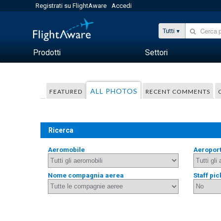
Registrati su FlightAware
Accedi
Tutti
Prodotti
Settori
ALL PHOTOS
FEATURED
RECENT COMMENTS
Ricerca
Aeromobile
Aeropor
Nome compagnia aerea
Staff pic