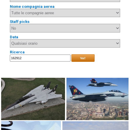
Nome compagnia aerea
Staff picks
Data
Ricerca
Vai!