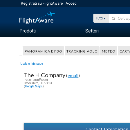
Registrati su FlightAware
Accedi
Tutti
Prodotti
Settori
PANORAMICA E FBO
TRACKING VOLO
METEO
CART
Update this page
The H Company
(
email
)
1900 Cardiff Road
Brookshire, TX 77423
(
Google Maps
)
Contact Information