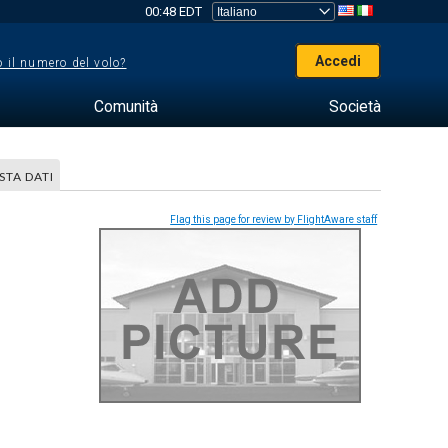
00:48 EDT
Accedi
 il numero del volo?
Comunità
Società
STA DATI
Flag this page for review by FlightAware staff