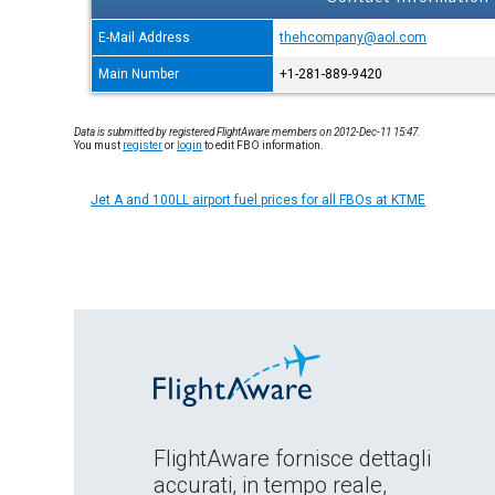
E-Mail Address
thehcompany@aol.com
Main Number
+1-281-889-9420
Data is submitted by registered FlightAware members on 2012-Dec-11 15:47.
You must
register
or
login
to edit FBO information.
Jet A and 100LL airport fuel prices for all FBOs at KTME
FlightAware fornisce dettagli
accurati, in tempo reale,