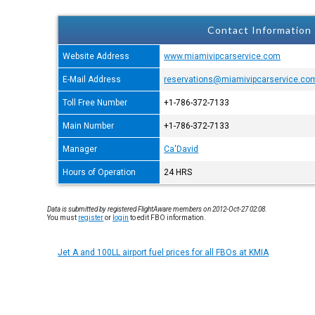
Contact Information
Website Address
www.miamivipcarservice.com
E-Mail Address
reservations@miamivipcarservice.co
Toll Free Number
+1-786-372-7133
Main Number
+1-786-372-7133
Manager
Ca'David
Hours of Operation
24 HRS
Data is submitted by registered FlightAware members on 2012-Oct-27 02:08.
You must
register
or
login
to edit FBO information.
Jet A and 100LL airport fuel prices for all FBOs at KMIA