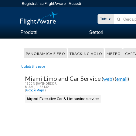
Registrati su FlightAware
Accedi
Tutti
Prodotti
Settori
PANORAMICA E FBO
TRACKING VOLO
METEO
CART
Update this page
Miami Limo and Car Service
(
web
) (
email
)
1900 N BAYSHORE DR.
MIAMI, FL 33132
(
Google Maps
)
Airport Executive Car & Limousine service