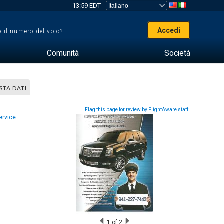
13:59 EDT
Accedi
 il numero del volo?
Comunità
Società
STA DATI
Flag this page for review by FlightAware staff
1
of 2